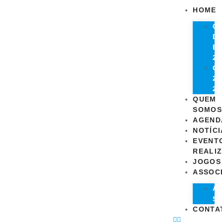
HOME
G
D
E
20
C
20
20
QUEM
SOMOS
AGEND
NOTÍCI
EVENT
REALI
JOGOS
ASSOC
A
S
CONTA