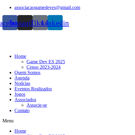
Skip
associacaogamedeves@gmail.com
to
content
acebook
Instagram
Tiktok
Linkedin
Home
Game Dev ES 2025
Censo 2023-2024
Quem Somos
Agenda
Notícias
Eventos Realizados
Jogos
Associados
Associe-se
Contato
Menu
Home