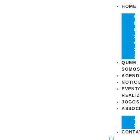
HOME
G
D
E
20
C
20
20
QUEM
SOMOS
AGEND
NOTÍCI
EVENT
REALI
JOGOS
ASSOC
A
S
CONTA