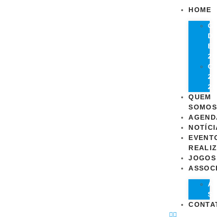
HOME
G
D
E
20
C
20
20
QUEM
SOMOS
AGEND
NOTÍCI
EVENT
REALI
JOGOS
ASSOC
A
S
CONTA