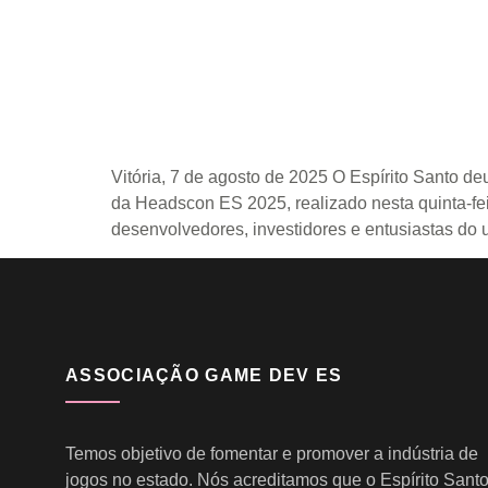
Vitória, 7 de agosto de 2025 O Espírito Santo d
da Headscon ES 2025, realizado nesta quinta-fei
desenvolvedores, investidores e entusiastas do 
ASSOCIAÇÃO GAME DEV ES
Temos objetivo de fomentar e promover a indústria de
jogos no estado. Nós acreditamos que o Espírito Sant