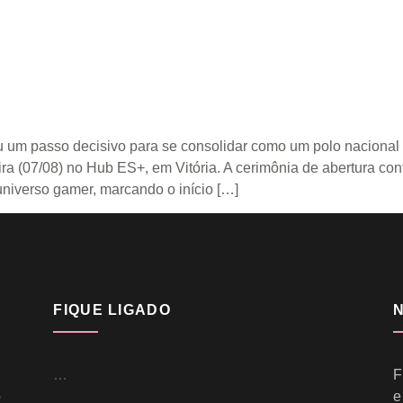
eu um passo decisivo para se consolidar como um polo nacional
ra (07/08) no Hub ES+, em Vitória. A cerimônia de abertura co
universo gamer, marcando o início […]
FIQUE LIGADO
…
F
o
e