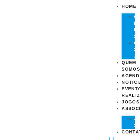
HOME
G
D
E
20
C
20
20
QUEM
SOMOS
AGEND
NOTÍCI
EVENT
REALI
JOGOS
ASSOC
A
S
CONTA